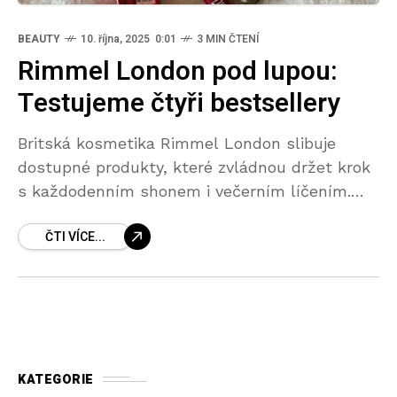
BEAUTY
10. října, 2025 0:01
3 MIN ČTENÍ
Rimmel London pod lupou:
Testujeme čtyři bestsellery
Britská kosmetika Rimmel London slibuje
dostupné produkty, které zvládnou držet krok
s každodenním shonem i večerním líčením.
Tentokrát jsme se v naší redakci rozhodli
ČTI VÍCE...
otestovat jejich ikonický make-up, pudr,
matnou
KATEGORIE