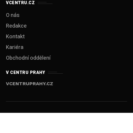
VCENTRU.CZ
O nás
Redakce
Kontakt
Kariéra
Obchodní oddělení
V CENTRU PRAHY
VCENTRUPRAHY.CZ
© 2026 VCENTRU.cz (HMG) | Všechna práva
A
vyhrazena
u