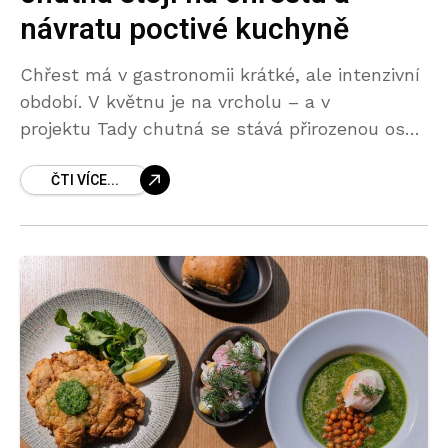
návratu poctivé kuchyně
Chřest má v gastronomii krátké, ale intenzivní
období. V květnu je na vrcholu – a v
projektu Tady chutná se stává přirozenou osou
celého menu. Ne jako doplněk, ale jako
ČTI VÍCE...
surovina, která