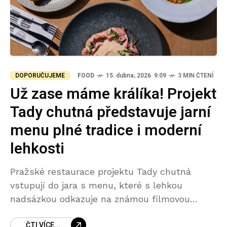
DOPORUČUJEME
FOOD
15. dubna, 2026 9:09
3 MIN ČTENÍ
Už zase máme králíka! Projekt
Tady chutná představuje jarní
menu plné tradice i moderní
lehkosti
Pražské restaurace projektu Tady chutná
vstupují do jara s menu, které s lehkou
nadsázkou odkazuje na známou filmovou
hlášku – už zase máme králíka. Tentokrát ale
ČTI VÍCE...
v podobě, která ctí