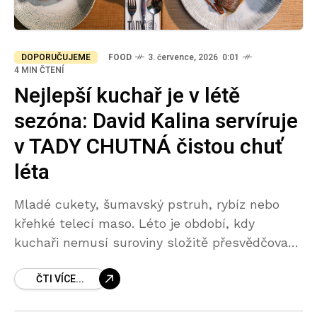
DOPORUČUJEME
FOOD
3. července, 2026 0:01
4 MIN ČTENÍ
Nejlepší kuchař je v létě
sezóna: David Kalina servíruje
v TADY CHUTNÁ čistou chuť
léta
Mladé cukety, šumavský pstruh, rybíz nebo
křehké telecí maso. Léto je období, kdy
kuchaři nemusí suroviny složitě přesvědčovat,
aby chutnaly. Stačí je správně vybrat,
ČTI VÍCE...
nepřehnat to s technikou a nechat