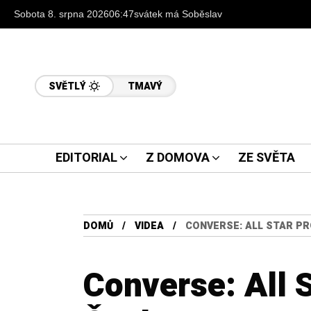
Sobota 8. srpna 2026
06:47
svátek má Soběslav
SVĚTLÝ
TMAVÝ
EDITORIAL
Z DOMOVA
ZE SVĚTA
DOMŮ
VIDEA
CONVERSE: ALL STAR PR
Converse: All S