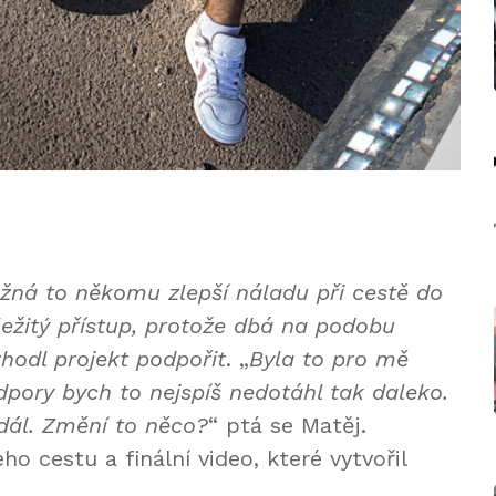
žná to někomu zlepší náladu při cestě do
ůležitý přístup, protože dbá na podobu
zhodl projekt podpořit
. „
Byla to pro mě
dpory bych to nejspíš nedotáhl tak daleko.
dál. Změní to něco?
“ ptá se Matěj.
ho cestu a finální video, které vytvořil