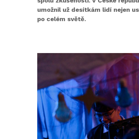
spolu zkušenosti. V České republ
umožnil už desítkám lidí nejen us
po celém světě.