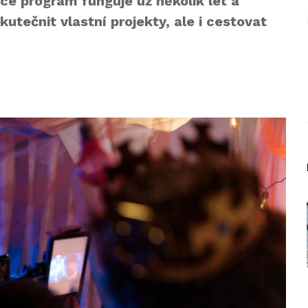
ice program funguje už několik let a
kutečnit vlastní projekty, ale i cestovat