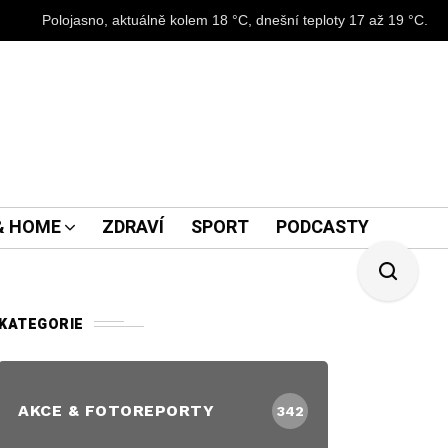
Polojasno, aktuálně kolem 18 °C, dnešní teploty 17 až 19 °C.
 & HOME
ZDRAVÍ
SPORT
PODCASTY
KATEGORIE
AKCE & FOTOREPORTY
342