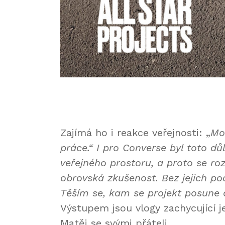
Zajímá ho i reakce veřejnosti: „
Mo
práce.“ I pro Converse byl toto d
veřejného prostoru, a proto se ro
obrovská zkušenost. Bez jejich po
Těším se, kam se projekt posune 
Výstupem jsou vlogy zachycující je
Matěj se svými přáteli.