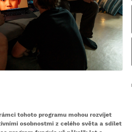
 v rámci tohoto programu mohou rozvíjet
ativními osobnostmi z celého světa a sdílet