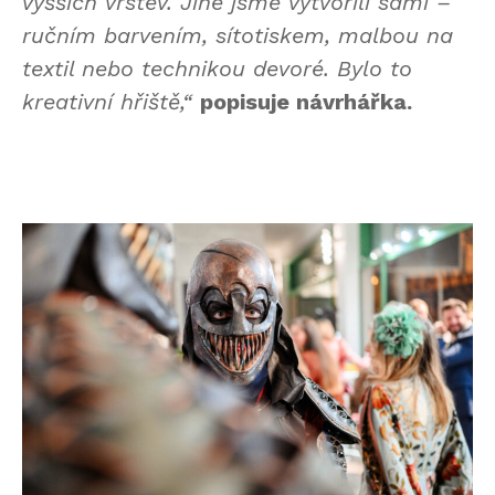
vyšších vrstev. Jiné jsme vytvořili sami –
ručním barvením, sítotiskem, malbou na
textil nebo technikou devoré. Bylo to
kreativní hřiště,“
popisuje návrhářka.