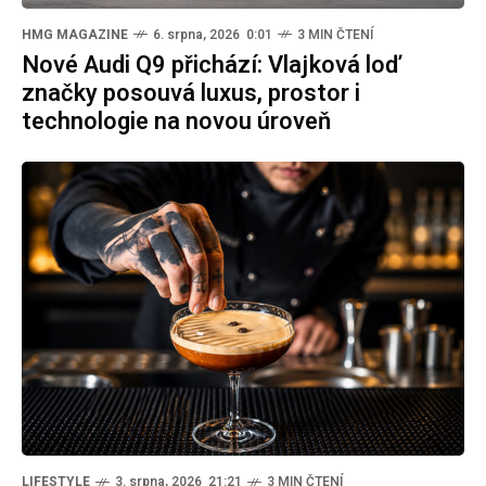
HMG MAGAZINE
6. srpna, 2026 0:01
3 MIN ČTENÍ
Nové Audi Q9 přichází: Vlajková loď
značky posouvá luxus, prostor i
technologie na novou úroveň
LIFESTYLE
3. srpna, 2026 21:21
3 MIN ČTENÍ