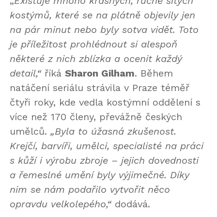
„
Existuje mnoho krásných, ručně šitých
kostýmů, které se na plátně objevily jen
na pár minut nebo byly sotva vidět. Toto
je příležitost prohlédnout si alespoň
některé z nich zblízka a ocenit každý
detail,“
říká
Sharon Gilham
. Během
natáčení seriálu strávila v Praze téměř
čtyři roky, kde vedla kostýmní oddělení s
více než 170 členy, převážně českých
umělců.
„Byla to úžasná zkušenost.
Krejčí, barvíři, umělci, specialisté na práci
s kůží i výrobu zbroje – jejich dovednosti
a řemeslné umění byly výjimečné. Díky
nim se nám podařilo vytvořit něco
opravdu velkolepého,“
dodává.