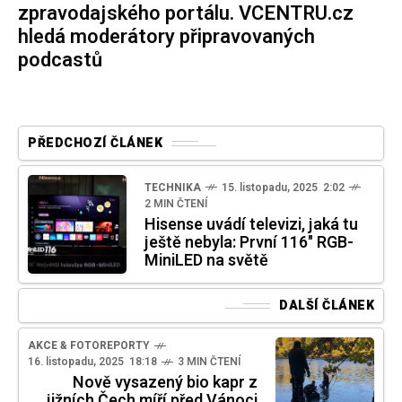
zpravodajského portálu. VCENTRU.cz
hledá moderátory připravovaných
podcastů
PŘEDCHOZÍ ČLÁNEK
TECHNIKA
15. listopadu, 2025 2:02
2 MIN ČTENÍ
Hisense uvádí televizi, jaká tu
ještě nebyla: První 116" RGB-
MiniLED na světě
DALŠÍ ČLÁNEK
AKCE & FOTOREPORTY
16. listopadu, 2025 18:18
3 MIN ČTENÍ
Nově vysazený bio kapr z
jižních Čech míří před Vánoci