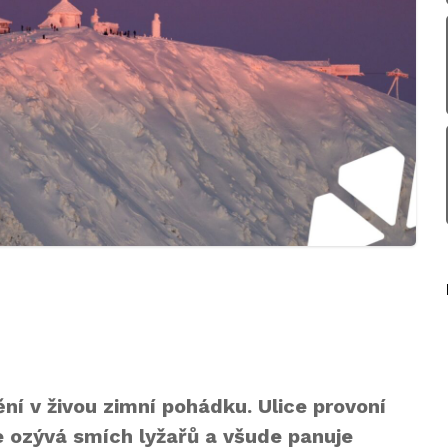
ní v živou zimní pohádku. Ulice provoní
e ozývá smích lyžařů a všude panuje