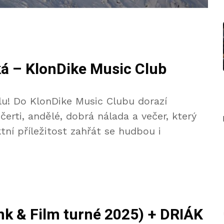
ká – KlonDike Music Club
lu! Do KlonDike Music Clubu dorazí
čerti, andělé, dobrá nálada a večer, který
tní příležitost zahřát se hudbou i
nk & Film turné 2025) + DRIÁK