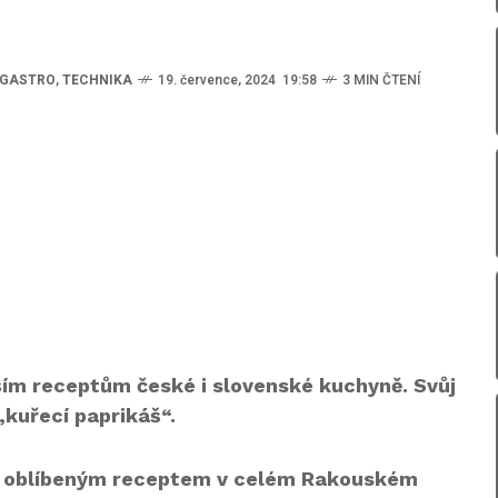
 GASTRO
,
TECHNIKA
19. července, 2024 19:58
3 MIN ČTENÍ
jším receptům české i slovenské kuchyně. Svůj
kuřecí paprikáš“.
al oblíbeným receptem v celém Rakouském