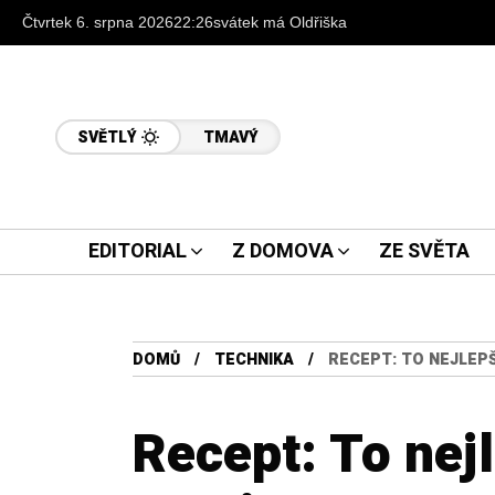
Čtvrtek 6. srpna 2026
22:26
svátek má Oldřiška
SVĚTLÝ
TMAVÝ
EDITORIAL
Z DOMOVA
ZE SVĚTA
DOMŮ
TECHNIKA
RECEPT: TO NEJLEPŠ
Recept: To nej