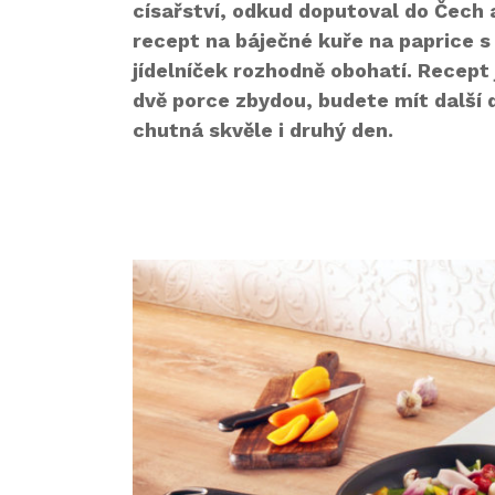
císařství, odkud doputoval do Čech 
recept na báječné kuře na paprice s
jídelníček rozhodně obohatí. Recept 
dvě porce zbydou, budete mít další d
chutná skvěle i druhý den.