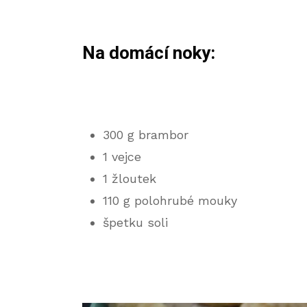
Na domácí noky:
300 g brambor
1 vejce
1 žloutek
110 g polohrubé mouky
špetku soli