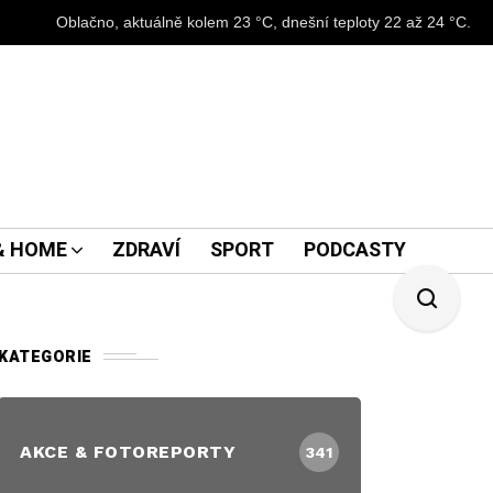
Oblačno, aktuálně kolem 23 °C, dnešní teploty 22 až 24 °C.
 & HOME
ZDRAVÍ
SPORT
PODCASTY
KATEGORIE
AKCE & FOTOREPORTY
341