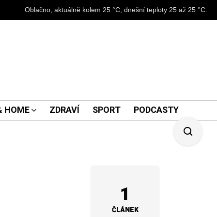
Oblačno, aktuálně kolem 25 °C, dnešní teploty 25 až 25 °C.
 & HOME
ZDRAVÍ
SPORT
PODCASTY
1
ČLÁNEK