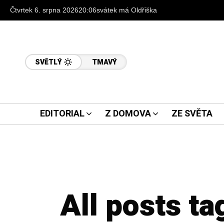
Čtvrtek 6. srpna 2026
20:06
svátek má Oldřiška
SVĚTLÝ
TMAVÝ
EDITORIAL
Z DOMOVA
ZE SVĚTA
All posts t