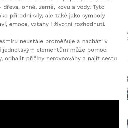
– dřeva, ohně, země, kovu a vody. Tyto
o přírodní síly, ale také jako symboly
aví, emoce, vztahy i životní rozhodnutí.
esmíru neustále proměňuje a nachází v
í jednotlivým elementům může pomoci
y, odhalit příčiny nerovnováhy a najít cestu