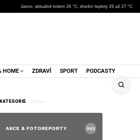
Jasno, aktuálně kolem 26 °C, dnešní teploty 25 až 27 °C.
 & HOME
ZDRAVÍ
SPORT
PODCASTY
KATEGORIE
AKCE & FOTOREPORTY
342