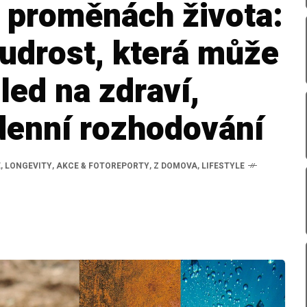
 proměnách života:
udrost, která může
led na zdraví,
denní rozhodování
E
,
LONGEVITY
,
AKCE & FOTOREPORTY
,
Z DOMOVA
,
LIFESTYLE