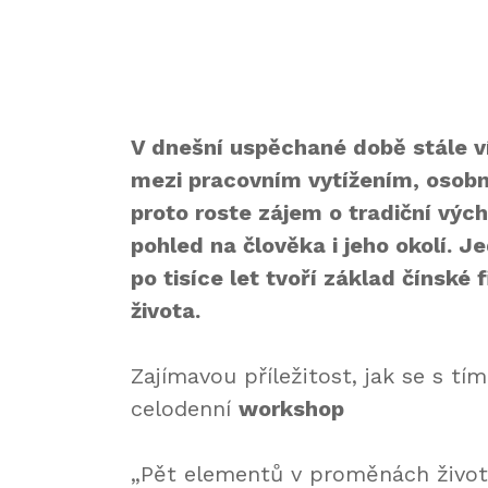
V dnešní uspěchané době stále ví
mezi pracovním vytížením, osobní
proto roste zájem o tradiční výc
pohled na člověka i jeho okolí. J
po tisíce let tvoří základ čínské
života.
Zajímavou příležitost, jak se s t
celodenní
workshop
„Pět elementů v proměnách života“