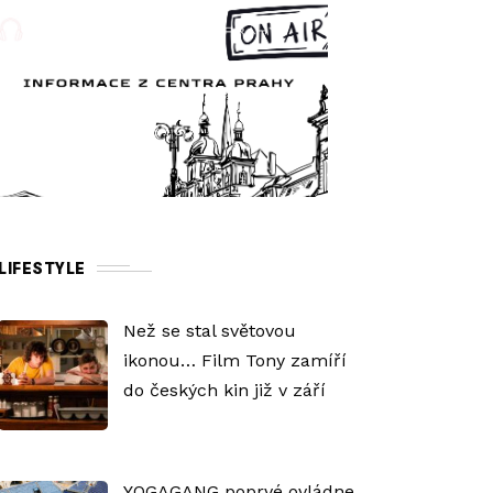
LIFESTYLE
Než se stal světovou
ikonou… Film Tony zamíří
do českých kin již v září
YOGAGANG poprvé ovládne