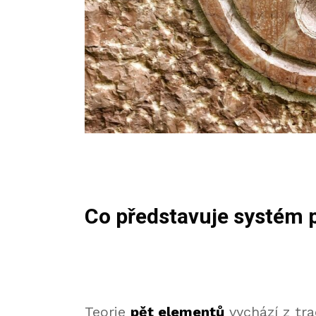
Co představuje systém 
Teorie
pět elementů
vychází z tra