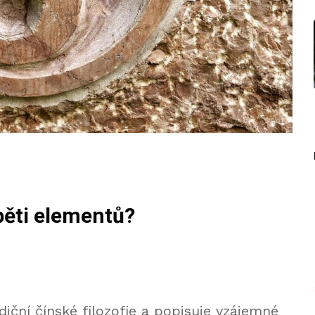
pěti elementů?
diční čínské filozofie a popisuje vzájemné