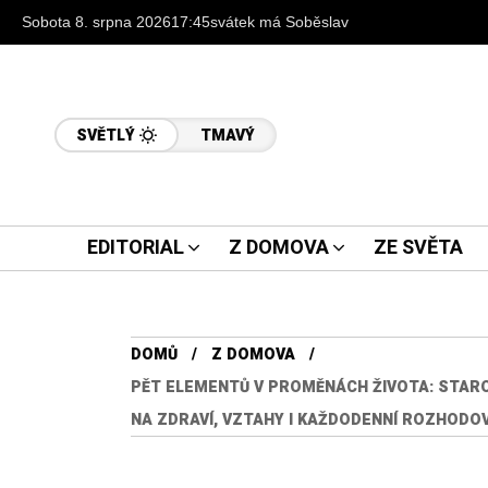
Sobota 8. srpna 2026
17:45
svátek má Soběslav
SVĚTLÝ
TMAVÝ
EDITORIAL
Z DOMOVA
ZE SVĚTA
DOMŮ
Z DOMOVA
PĚT ELEMENTŮ V PROMĚNÁCH ŽIVOTA: STAR
NA ZDRAVÍ, VZTAHY I KAŽDODENNÍ ROZHODO