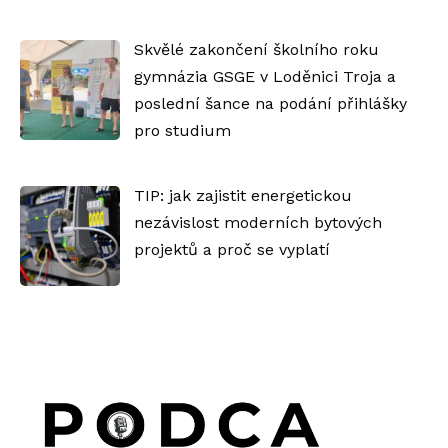
Skvělé zakončení školního roku
gymnázia GSGE v Loděnici Troja a
poslední šance na podání přihlášky
pro studium
TIP: jak zajistit energetickou
nezávislost moderních bytových
projektů a proč se vyplatí